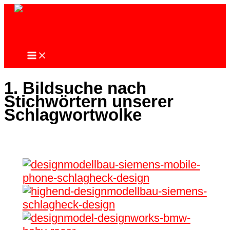
Zum
Inhalt
springen
Schlagheck Design
1. Bildsuche nach
Stichwörtern unserer
Schlagwortwolke